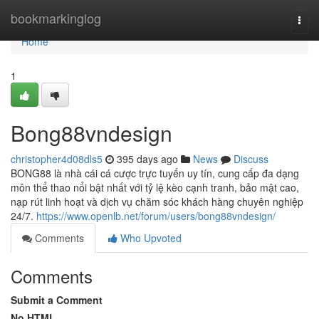
Home
bookmarkinglog
Togg
navi
Home
1
Bong88vndesign
christopher4d08dls5
395 days ago
News
Discuss
BONG88 là nhà cái cá cược trực tuyến uy tín, cung cấp đa dạng
môn thể thao nổi bật nhất với tỷ lệ kèo cạnh tranh, bảo mật cao,
nạp rút linh hoạt và dịch vụ chăm sóc khách hàng chuyên nghiệp
24/7.
https://www.openlb.net/forum/users/bong88vndesign/
Comments
Who Upvoted
Comments
Submit a Comment
No HTML