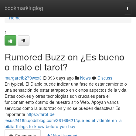
Home
bookmarkinglog
Togg
navi
Home
1
Rumored Buzz on ¿Es bueno
o malo el tarot?
margaretb279wxx3
396 days ago
News
Discuss
En typical, El Diablo puede indicar una fase de estancamiento o
una sensación de estar atrapado en ciertos aspectos de la vida.
Estas cookies y otras tecnologías son cruciales para el
funcionamiento óptimo de nuestro sitio Web. Apoyan varios
servicios como la autorización y no se pueden desactivar Es
importante
https://tarot-de-
jesus24185.qodsblog.com/36169621/qué-es-el-vidente-en-la-
biblia-things-to-know-before-you-buy
Comments
Who Upvoted