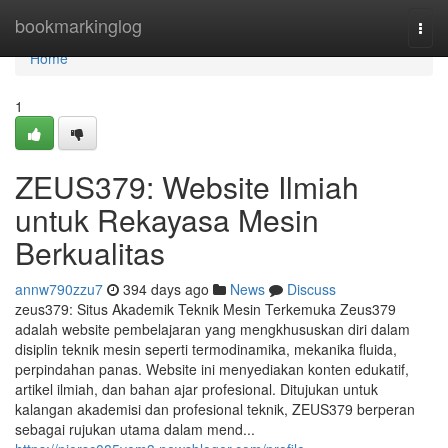
Home
bookmarkinglog
Togg
navi
Home
1
ZEUS379: Website Ilmiah
untuk Rekayasa Mesin
Berkualitas
annw790zzu7
394 days ago
News
Discuss
zeus379: Situs Akademik Teknik Mesin Terkemuka Zeus379
adalah website pembelajaran yang mengkhususkan diri dalam
disiplin teknik mesin seperti termodinamika, mekanika fluida,
perpindahan panas. Website ini menyediakan konten edukatif,
artikel ilmiah, dan bahan ajar profesional. Ditujukan untuk
kalangan akademisi dan profesional teknik, ZEUS379 berperan
sebagai rujukan utama dalam mend...