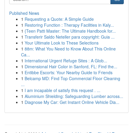
Published News
1
Requesting a Quote: A Simple Guide
1
Restoring Function : Therapy Facilities in Kaly...
1
{Teen Patti Master: The Ultimate Handbook for...
1
Transferir Saldo Neteller para copyright: Guia ...
1
Your Ultimate Look to These Selections
1
88m: What You Need to Know About This Online
Ca...
1
International Urgent Refuge Sites : A Glob...
1
Dimensional Hair Color in Sanford, FL: Find the...
1
Entibbe Escorts: Your Nearby Guide to Friends
1
Belcamp MD: Find Top Commercial Floor Cleaning
...
1
I am incapable of satisfy this request . ...
1
Aluminium Shielding: Safeguarding Lumber across...
1
Diagnose My Car: Get Instant Online Vehicle Dia...