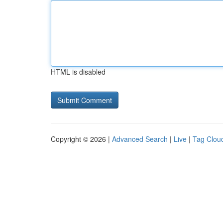
HTML is disabled
Copyright © 2026 |
Advanced Search
|
Live
|
Tag Clou