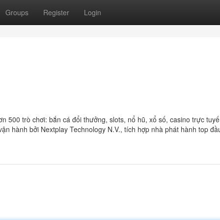
Groups
Register
Login
n 500 trò chơi: bắn cá đổi thưởng, slots, nổ hũ, xổ số, casino trực tuyế
ận hành bởi Nextplay Technology N.V., tích hợp nhà phát hành top đầ