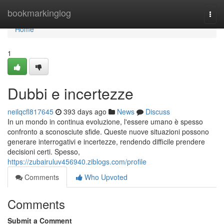
Home
bookmarkinglog
Togg
navi
Home
1
Dubbi e incertezze
neilqcfl817645
393 days ago
News
Discuss
In un mondo in continua evoluzione, l'essere umano è spesso
confronto a sconosciute sfide. Queste nuove situazioni possono
generare interrogativi e incertezze, rendendo difficile prendere
decisioni certi. Spesso,
https://zubairuluv456940.ziblogs.com/profile
Comments
Who Upvoted
Comments
Submit a Comment