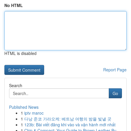
No HTML
HTML is disabled
Report Page
Search
Go
Published News
1
iptv maroc
1
다낭 준코 가라오케: 베트남 여행의 밤을 빛낼 곳
1
123b: Bài viết đăng khi vào và vận hành mới nhất
1
Chic & Compact: Your Guide to Brown Leather Bu...