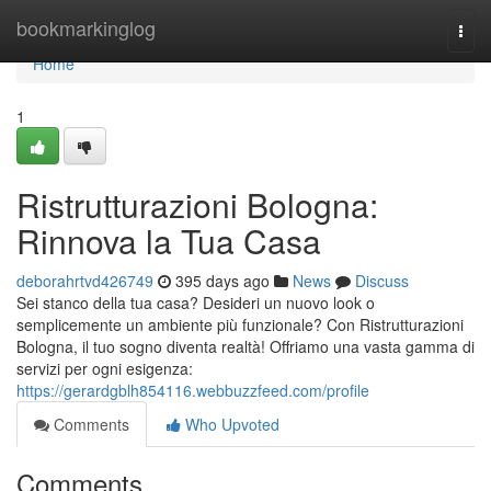
Home
bookmarkinglog
Togg
navi
Home
1
Ristrutturazioni Bologna:
Rinnova la Tua Casa
deborahrtvd426749
395 days ago
News
Discuss
Sei stanco della tua casa? Desideri un nuovo look o
semplicemente un ambiente più funzionale? Con Ristrutturazioni
Bologna, il tuo sogno diventa realtà! Offriamo una vasta gamma di
servizi per ogni esigenza:
https://gerardgblh854116.webbuzzfeed.com/profile
Comments
Who Upvoted
Comments