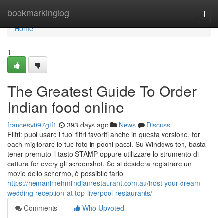
Home
bookmarkinglog
Togg
navi
Home
1
The Greatest Guide To Order
Indian food online
francesv097gtf1
393 days ago
News
Discuss
Filtri: puoi usare i tuoi filtri favoriti anche in questa versione, for
each migliorare le tue foto in pochi passi. Su Windows ten, basta
tener premuto il tasto STAMP oppure utilizzare lo strumento di
cattura for every gli screenshot. Se si desidera registrare un
movie dello schermo, è possibile farlo
https://hemanimehmiindianrestaurant.com.au/host-your-dream-
wedding-reception-at-top-liverpool-restaurants/
Comments
Who Upvoted