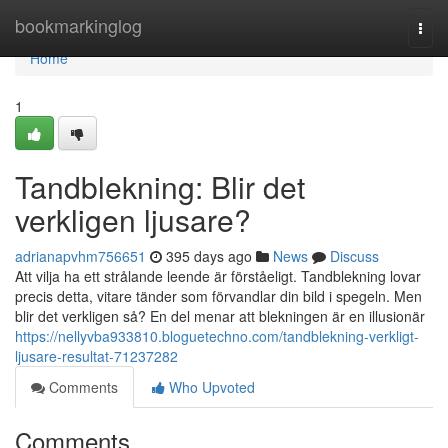
Home
bookmarkinglog
Togg
navi
Home
1
Tandblekning: Blir det
verkligen ljusare?
adrianapvhm756651
395 days ago
News
Discuss
Att vilja ha ett strålande leende är förståeligt. Tandblekning lovar
precis detta, vitare tänder som förvandlar din bild i spegeln. Men
blir det verkligen så? En del menar att blekningen är en illusionär
https://nellyvba933810.bloguetechno.com/tandblekning-verkligt-
ljusare-resultat-71237282
Comments
Who Upvoted
Comments