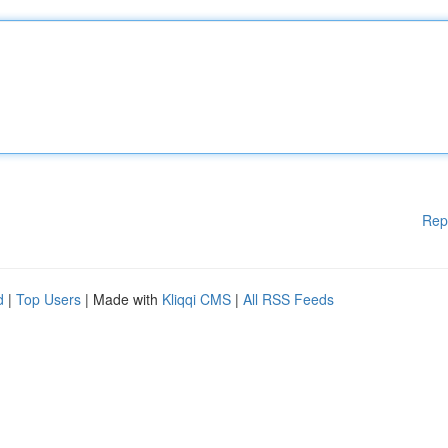
Rep
d
|
Top Users
| Made with
Kliqqi CMS
|
All RSS Feeds