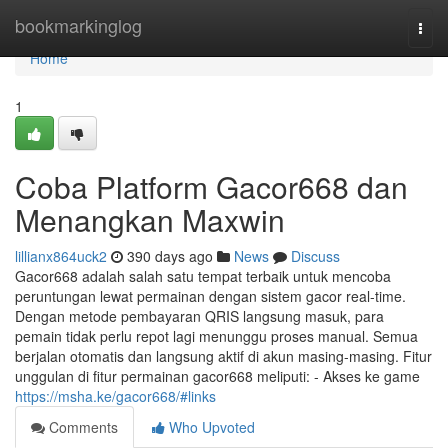
Home
bookmarkinglog
Togg
navi
Home
1
Coba Platform Gacor668 dan
Menangkan Maxwin
lillianx864uck2
390 days ago
News
Discuss
Gacor668 adalah salah satu tempat terbaik untuk mencoba
peruntungan lewat permainan dengan sistem gacor real-time.
Dengan metode pembayaran QRIS langsung masuk, para
pemain tidak perlu repot lagi menunggu proses manual. Semua
berjalan otomatis dan langsung aktif di akun masing-masing. Fitur
unggulan di fitur permainan gacor668 meliputi: - Akses ke game
https://msha.ke/gacor668/#links
Comments
Who Upvoted