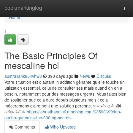
Home
bookmarkinglog
Togg
navi
Home
1
The Basic Principles Of
mescaline hcl
australiank654vhw8
390 days ago
News
Discuss
Votre situation est d’autant in addition gênante qu’elle touche un
utilization essentiel, celui de consulter ses mails quand on en a
besoin, notamment pour des messages urgents. Vous faites bien
de souligner que cela dure depuis plusieurs mois : cela
méceremony clairement une solution pérenne. भारत-नेपाल के शीर्ष
अधिकारियों की
https://johnathanolhif.mpeblog.com/63596699/top-
caribo-gummies-thc-600mg-secrets
Comments
Who Upvoted