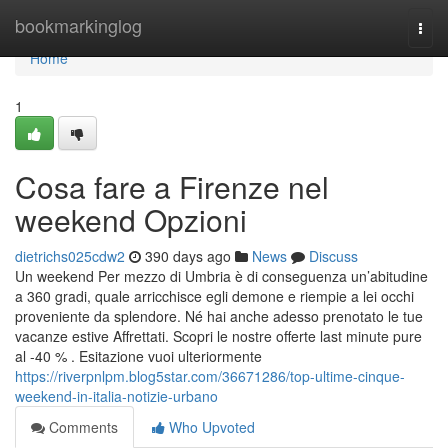
Home
bookmarkinglog
Togg
navi
Home
1
Cosa fare a Firenze nel
weekend Opzioni
dietrichs025cdw2
390 days ago
News
Discuss
Un weekend Per mezzo di Umbria è di conseguenza un’abitudine
a 360 gradi, quale arricchisce egli demone e riempie a lei occhi
proveniente da splendore. Né hai anche adesso prenotato le tue
vacanze estive Affrettati. Scopri le nostre offerte last minute pure
al -40 % . Esitazione vuoi ulteriormente
https://riverpnlpm.blog5star.com/36671286/top-ultime-cinque-
weekend-in-italia-notizie-urbano
Comments
Who Upvoted