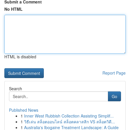
Submit a Comment
No HTML
HTML is disabled
Report Page
Search
Go
Published News
1
Inner West Rubbish Collection Assisting Simplif...
1
วิธีเล่น สล็อตออนไลน์ สล็อตคลาสสิก VS สล็อตวิดี...
1
Australia's Ibogaine Treatment Landscape: A Guide