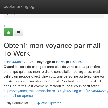
Home
bookmarkinglog
Home
1
Obtenir mon voyance par mail
To Work
chickf444dxq7
391 days ago
News
Discuss
Quand la lettre de change donne plus de véridicité La première
prototype qu’on se montre d’une consultation de voyance, c’est
celle d’un négoce direct. Une voix, une personne au téléphone ou
en visu, des sentiments qui circulent. Pourtant, pour une foule de
gens, ce format est vivement immédiate, beaucoup contraction,
https://voyancegratuitesanscb57913.mybuzzblog.com/15745444/vo
par-mail-un-aperçu
Comments
Who Upvoted