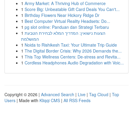
1
Army Market: A Thriving Hub of Commerce
1
Score Big: Unbeatable Gift Card Deals You Can't...
1
Birthday Flowers Near Hickory Ridge Dr
1
Best Computer Virtual Reality Headsets: Do...
1
pg slot online: Panduan dan Strategi Terbaru
1
הצעות נישואין: המדריך המלא לבחירת הטבעת
המושלמת
1
Noida to Rishikesh Taxi: Your Ultimate Trip Guide
1
The Digital Border Crisis: Why 2026 Demands the...
1
This Top Wellness Centers: De-stress and Revita...
1
Cordless Headphones Audio Degradation with Voic...
Copyright © 2026 |
Advanced Search
|
Live
|
Tag Cloud
|
Top
Users
| Made with
Kliqqi CMS
|
All RSS Feeds