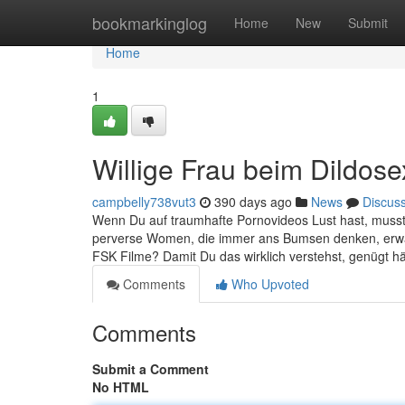
Home
bookmarkinglog
Home
New
Submit
Home
1
Willige Frau beim Dildose
campbelly738vut3
390 days ago
News
Discus
Wenn Du auf traumhafte Pornovideos Lust hast, musst
perverse Women, die immer ans Bumsen denken, erwarte
FSK Filme? Damit Du das wirklich verstehst, genügt h
Comments
Who Upvoted
Comments
Submit a Comment
No HTML