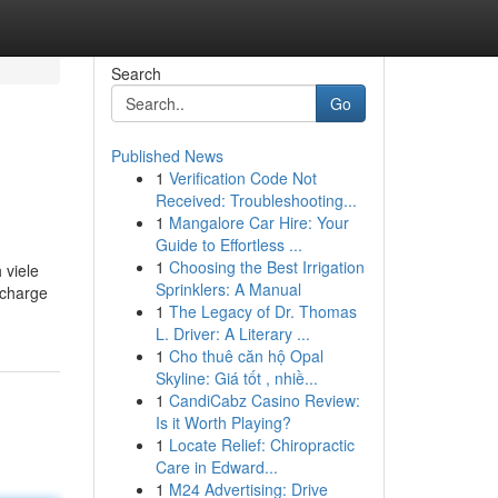
Search
Go
Published News
1
Verification Code Not
Received: Troubleshooting...
1
Mangalore Car Hire: Your
Guide to Effortless ...
1
Choosing the Best Irrigation
 viele
Sprinklers: A Manual
 charge
1
The Legacy of Dr. Thomas
L. Driver: A Literary ...
1
Cho thuê căn hộ Opal
Skyline: Giá tốt , nhiề...
1
CandiCabz Casino Review:
Is it Worth Playing?
1
Locate Relief: Chiropractic
Care in Edward...
1
M24 Advertising: Drive