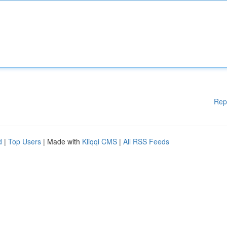
Rep
d
|
Top Users
| Made with
Kliqqi CMS
|
All RSS Feeds