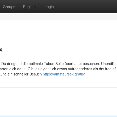
Groups
Register
Login
x
s
 Du dringend die optimale Tuben Seite überhaupt besuchen. Unendlich
n dich dann. Gibt es eigentlich etwas aufregenderes als die free of
äufig ein schneller Besuch
https://amateursex.gratis/