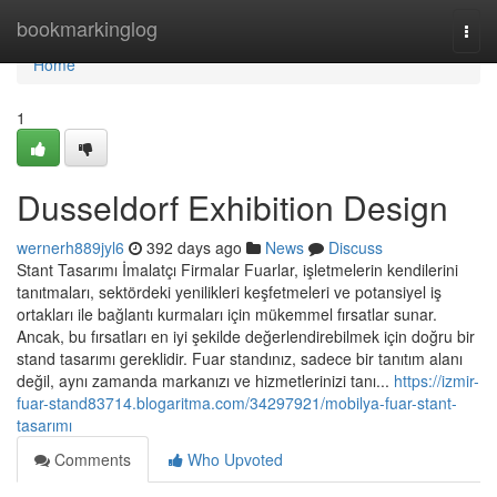
Home
bookmarkinglog
Togg
navi
Home
1
Dusseldorf Exhibition Design
wernerh889jyl6
392 days ago
News
Discuss
Stant Tasarımı İmalatçı Firmalar Fuarlar, işletmelerin kendilerini
tanıtmaları, sektördeki yenilikleri keşfetmeleri ve potansiyel iş
ortakları ile bağlantı kurmaları için mükemmel fırsatlar sunar.
Ancak, bu fırsatları en iyi şekilde değerlendirebilmek için doğru bir
stand tasarımı gereklidir. Fuar standınız, sadece bir tanıtım alanı
değil, aynı zamanda markanızı ve hizmetlerinizi tanı...
https://izmir-
fuar-stand83714.blogaritma.com/34297921/mobilya-fuar-stant-
tasarımı
Comments
Who Upvoted