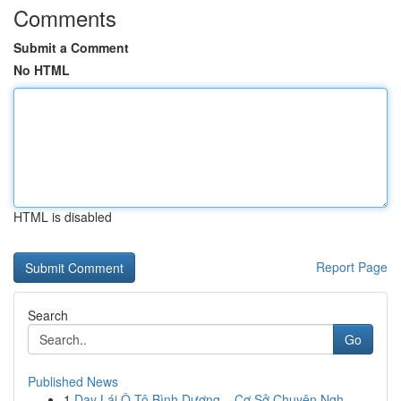
Comments
Submit a Comment
No HTML
HTML is disabled
Report Page
Search
Go
Published News
1
Dạy Lái Ô Tô Bình Dương – Cơ Sở Chuyên Ngh...