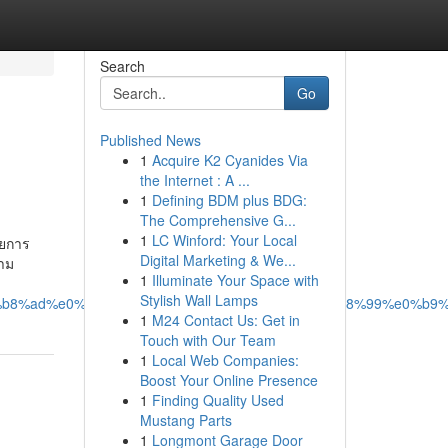
Search
Go
Published News
1
Acquire K2 Cyanides Via
the Internet : A ...
1
Defining BDM plus BDG:
The Comprehensive G...
1
LC Winford: Your Local
วยการ
Digital Marketing & We...
วาม
1
Illuminate Your Space with
Stylish Wall Lamps
b8%ad%e0%b8%99%e0%b9%84%e0%b8%a5%e0%b8%99%e0%b9%
1
M24 Contact Us: Get in
Touch with Our Team
1
Local Web Companies:
Boost Your Online Presence
1
Finding Quality Used
Mustang Parts
1
Longmont Garage Door