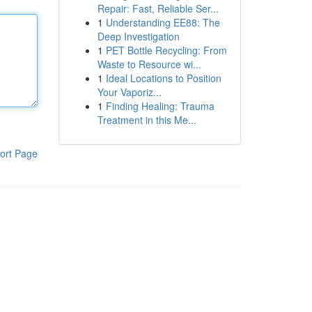
Repair: Fast, Reliable Ser...
1
Understanding EE88: The
Deep Investigation
1
PET Bottle Recycling: From
Waste to Resource wi...
1
Ideal Locations to Position
Your Vaporiz...
1
Finding Healing: Trauma
Treatment in this Me...
ort Page