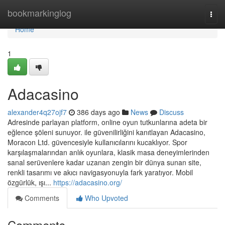
Home
bookmarkinglog
Togg
navi
Home
1
Adacasino
alexander4q27ojf7
386 days ago
News
Discuss
Adresinde parlayan platform, online oyun tutkunlarına adeta bir
eğlence şöleni sunuyor. ile güvenilirliğini kanıtlayan Adacasino,
Moracon Ltd. güvencesiyle kullanıcılarını kucaklıyor. Spor
karşılaşmalarından anlık oyunlara, klasik masa deneyimlerinden
sanal serüvenlere kadar uzanan zengin bir dünya sunan site,
renkli tasarımı ve akıcı navigasyonuyla fark yaratıyor. Mobil
özgürlük, ışı...
https://adacasino.org/
Comments
Who Upvoted
Comments