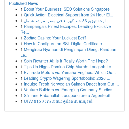
Published News
1
Boost Your Business: SEO Solutions Singapore
1
Quick Action Electrical Support from 24 Hour El...
1
لوحة توزيع 36 خط كهرباء في مصر: مرشد شامل
1
Pampanga's Finest Escapes: Leading Exclusive
Re...
1
Zodiac Casino: Your Luckiest Bet?
1
How to Configure an SSL Digital Certificate ...
1
Menginap Nyaman di Penginapan Dieng: Panduan
Le...
1
Spin Rewriter AI: Is It Really Worth The Hype?
1
Tips Up Higgs Domino Chip Murah: Langkah Le...
1
Evinrude Motors vs. Yamaha Engines: Which Ou...
1
Leading Crypto Wagering Sportsbooks: 2026 ...
1
Indulge Fresh Norwegian Salmon Direct from Our ...
1
Venture Builders vs. Emerging Company Studios...
1
Slimane Rabahallah : acupuncture à Argenteuil
1
UFA191p ลงทะเบียน: คู่มือฉบับสมบูรณ์