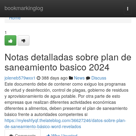
Home
bookmarkinglog
Togg
navi
Home
1
Notas detalladas sobre plan de
saneamiento basico 2024
joleneb579wxx1
388 days ago
News
Discuss
Este documento debe de contener como exiguo los programas
de virtud y desinfección, control de plagas, gobierno de residuos
y aprovisionamiento de agua potable. Por otra parte de esto
empresas que realizan diferentes actividades económicas
diferentes a alimentos, deben presentar el plan de saneamiento
básico frente a autoridades competentes si
https://myleshfyqf.thelateblog.com/36627246/datos-sobre-plan-
de-saneamiento-básico-word-revelados
Comments
Who Upvoted