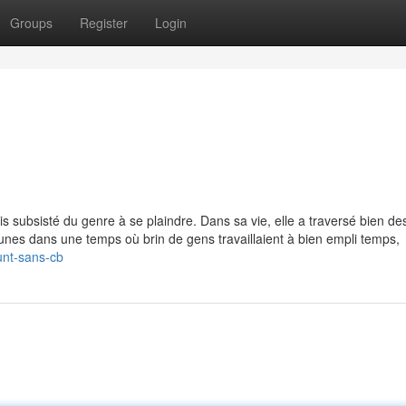
Groups
Register
Login
b
s subsisté du genre à se plaindre. Dans sa vie, elle a traversé bien des
jeunes dans une temps où brin de gens travaillaient à bien empli temps,
unt-sans-cb