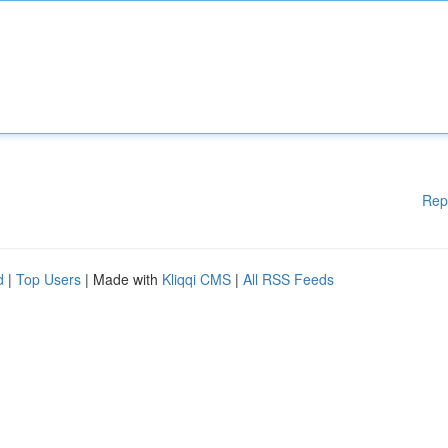
Rep
d
|
Top Users
| Made with
Kliqqi CMS
|
All RSS Feeds