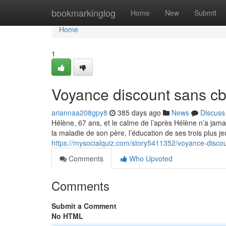
Home
bookmarkinglog
Home
New
Submit
Home
1
Voyance discount sans c
ariannaa208gpy8
385 days ago
News
Discuss
Hélène, 67 ans, et le calme de l’après Hélène n’a jamai
la maladie de son père, l’éducation de ses trois plus 
https://mysocialquiz.com/story5411352/voyance-disco
Comments
Who Upvoted
Comments
Submit a Comment
No HTML