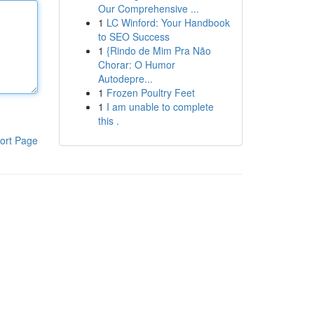
Our Comprehensive ...
1
LC Winford: Your Handbook
to SEO Success
1
{Rindo de Mim Pra Não
Chorar: O Humor
Autodepre...
1
Frozen Poultry Feet
1
I am unable to complete
this .
ort Page