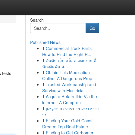
Search
Go
Published News
1
Commercial Truck Parts:
How to Find the Right R...
1
อันดับ เว็บ สล็อต แตกง่าย ที่
นักเดิมพัน ส...
1
Obtain This Medication
 tests :
Online: A Dangerous Prop...
1
Trusted Workmanship and
Service with Electricia...
1
Acquire Retatrutide Via the
internet: A Compreh...
1
דרכים לשחזר מידע מדיסק און
קי
1
Finding Your Gold Coast
Dream: Top Real Estate ...
1
Finding to Get Carbomer: