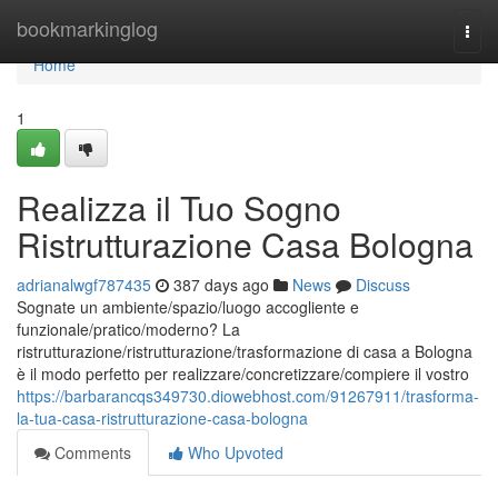
Home
bookmarkinglog
Togg
navi
Home
1
Realizza il Tuo Sogno
Ristrutturazione Casa Bologna
adrianalwgf787435
387 days ago
News
Discuss
Sognate un ambiente/spazio/luogo accogliente e
funzionale/pratico/moderno? La
ristrutturazione/ristrutturazione/trasformazione di casa a Bologna
è il modo perfetto per realizzare/concretizzare/compiere il vostro
https://barbarancqs349730.diowebhost.com/91267911/trasforma-
la-tua-casa-ristrutturazione-casa-bologna
Comments
Who Upvoted