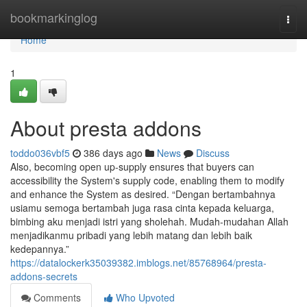
Home
bookmarkinglog
Togg
navi
Home
1
About presta addons
toddo036vbf5
386 days ago
News
Discuss
Also, becoming open up-supply ensures that buyers can
accessibility the System's supply code, enabling them to modify
and enhance the System as desired. “Dengan bertambahnya
usiamu semoga bertambah juga rasa cinta kepada keluarga,
bimbing aku menjadi istri yang sholehah. Mudah-mudahan Allah
menjadikanmu pribadi yang lebih matang dan lebih baik
kedepannya.”
https://datalockerk35039382.imblogs.net/85768964/presta-
addons-secrets
Comments
Who Upvoted