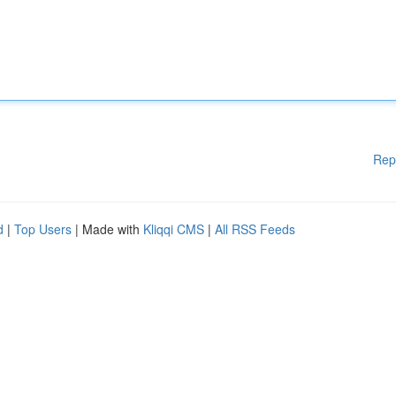
Rep
d
|
Top Users
| Made with
Kliqqi CMS
|
All RSS Feeds