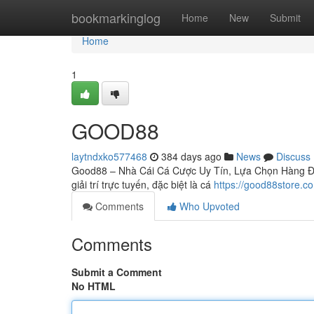
Home
bookmarkinglog
Home
New
Submit
Home
1
GOOD88
laytndxko577468
384 days ago
News
Discuss
Good88 – Nhà Cái Cá Cược Uy Tín, Lựa Chọn Hàng Đầu 
giải trí trực tuyến, đặc biệt là cá
https://good88store.c
Comments
Who Upvoted
Comments
Submit a Comment
No HTML