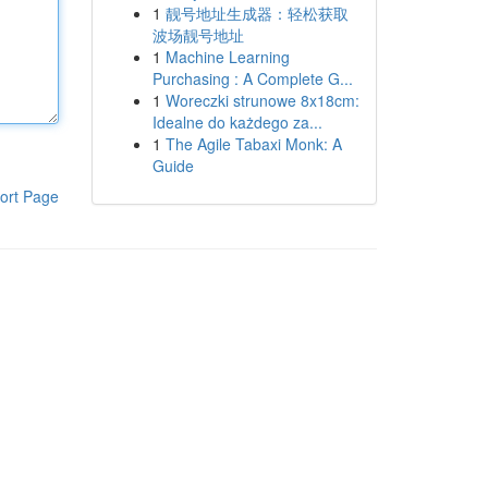
1
靓号地址生成器：轻松获取
波场靓号地址
1
Machine Learning
Purchasing : A Complete G...
1
Woreczki strunowe 8x18cm:
Idealne do każdego za...
1
The Agile Tabaxi Monk: A
Guide
ort Page