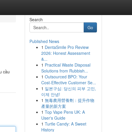
Search
Go
Published News
1
DentaSmile Pro Review
2026: Honest Assessment
&...
1
Practical Waste Disposal
Solutions from Rubbish...
u cầu
1
Outsourced BPO: Your
Cost-Effective Customer Se...
1
일본구심: 당신의 피부 고민,
이제 안녕!
1
無毒農用營養劑：提升作物
產量的新方案
1
Top Vape Pens UK: A
User's Guide
1
Turtle Candy: A Sweet
History