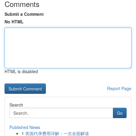
Comments
Submit a Comment
No HTML
HTML is disabled
Report Page
Search
Go
Published News
1
美国代孕费用详解：一次全面解读