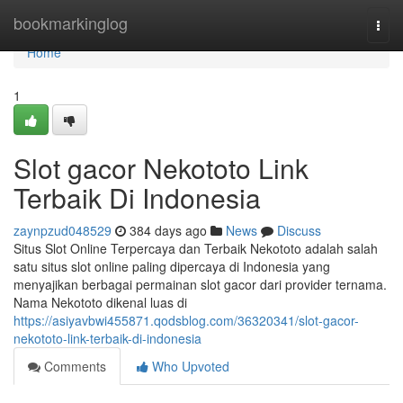
Home
bookmarkinglog
Togg
navi
Home
1
Slot gacor Nekototo Link
Terbaik Di Indonesia
zaynpzud048529
384 days ago
News
Discuss
Situs Slot Online Terpercaya dan Terbaik Nekototo adalah salah
satu situs slot online paling dipercaya di Indonesia yang
menyajikan berbagai permainan slot gacor dari provider ternama.
Nama Nekototo dikenal luas di
https://asiyavbwi455871.qodsblog.com/36320341/slot-gacor-
nekototo-link-terbaik-di-indonesia
Comments
Who Upvoted