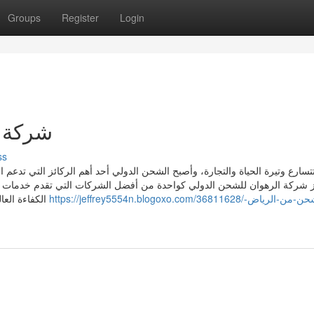
Groups
Register
Login
شركة ش
ss
تتسارع وتيرة الحياة والتجارة، وأصبح الشحن الدولي أحد أهم الركائز التي تدعم
رز شركة الرهوان للشحن الدولي كواحدة من أفضل الشركات التي تقدم خدمات ش
https://jeffrey5554n.blogoxo.com/36811628/شركة-شحن-من-الرياض-
الكفاءة العالية، والالتزام بتقديم خدمات شحن آمنة وسريعة تلبي تطلعات