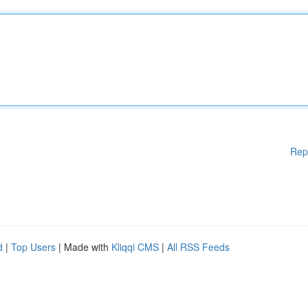
Rep
d
|
Top Users
| Made with
Kliqqi CMS
|
All RSS Feeds