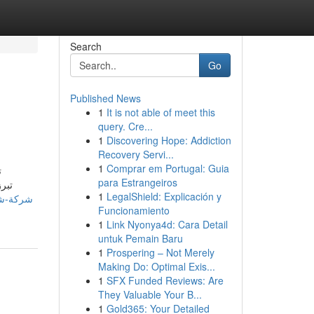
Search
Go
Published News
1
It is not able of meet this
query. Cre...
1
Discovering Hope: Addiction
Recovery Servi...
1
Comprar em Portugal: Guia
،
para Estrangeiros
تب،
1
LegalShield: Explicación y
Funcionamiento
1
Link Nyonya4d: Cara Detail
untuk Pemain Baru
1
Prospering – Not Merely
Making Do: Optimal Exis...
1
SFX Funded Reviews: Are
They Valuable Your B...
1
Gold365: Your Detailed