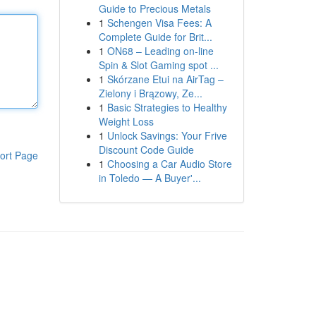
Guide to Precious Metals
1
Schengen Visa Fees: A
Complete Guide for Brit...
1
ON68 – Leading on-line
Spin & Slot Gaming spot ...
1
Skórzane Etui na AirTag –
Zielony i Brązowy, Ze...
1
Basic Strategies to Healthy
Weight Loss
1
Unlock Savings: Your Frive
Discount Code Guide
ort Page
1
Choosing a Car Audio Store
in Toledo — A Buyer'...