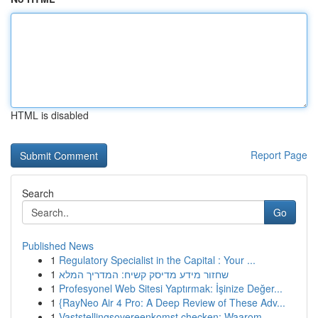
HTML is disabled
Report Page
Search
Go
Published News
1
Regulatory Specialist in the Capital : Your ...
1
שחזור מידע מדיסק קשיח: המדריך המלא
1
Profesyonel Web Sitesi Yaptırmak: İşinize Değer...
1
{RayNeo Air 4 Pro: A Deep Review of These Adv...
1
Vaststellingsovereenkomst checken: Waarom