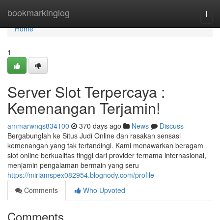
Home
bookmarkinglog
Togg
navi
Home
1
Server Slot Terpercaya :
Kemenangan Terjamin!
ammarwnqs834100
370 days ago
News
Discuss
Bergabunglah ke Situs Judi Online dan rasakan sensasi
kemenangan yang tak tertandingi. Kami menawarkan beragam
slot online berkualitas tinggi dari provider ternama internasional,
menjamin pengalaman bermain yang seru
https://miriamspex082954.blognody.com/profile
Comments
Who Upvoted
Comments