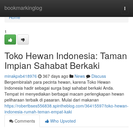
Home
bookmarkinglog
Togg
navi
Home
1
Toko Hewan Indonesia: Taman
Impian Sahabat Berkaki
minakpxb418976
367 days ago
News
Discuss
Bergembiralah para pecinta hewan, karena Toko Hewan
Indonesia hadir sebagai surga bagi sahabat berkaki Anda.
Tempat ini menyediakan berbagai macam perlengkapan hewan
peliharaan terbaik di pasaran. Mulai dari makanan
https://robertbses556838.spintheblog.com/36415597/toko-hewan-
indonesia-rumah-teman-empat-kaki
Comments
Who Upvoted