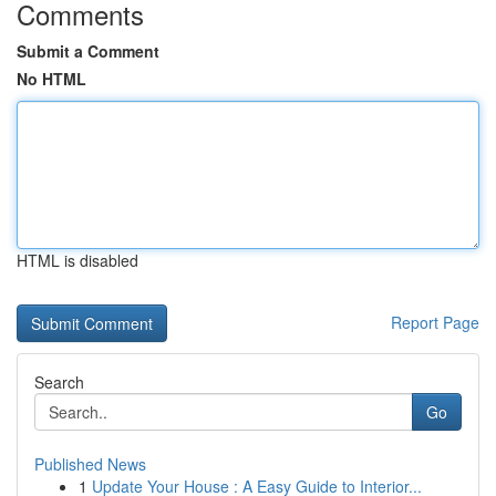
Comments
Submit a Comment
No HTML
HTML is disabled
Report Page
Search
Go
Published News
1
Update Your House : A Easy Guide to Interior...