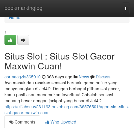
Home
bookmarkinglog
Togg
navi
Home
1
Situs Slot : Situs Slot Gacor
Maxwin Cuan!
cormacgzts365910
368 days ago
News
Discuss
Ayo masuk dan rasakan sensasi bermain game online yang
menyenangkan di Jet4D. Dengan berbagai pilihan slot gacor,
kamu pasti akan menemukan favoritmu! Cobalah sensasi
menang besar dengan jackpot yang besar di Jet4D.
https://elijahseuv231163.onzeblog.com/36576501/agen-slot-situs-
slot-gacor-maxwin-cuan
Comments
Who Upvoted