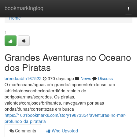
Home
bookmarkinglog
Togg
navi
Home
1
Grandes Aventuras no Oceano
dos Piratas
brendaabfh167522
370 days ago
News
Discuss
O mar/oceano/águas era grande/imponente/extenso, um
labirinto/desconhecido/território repleto de
perigos/armas/segredos. Os piratas,
valentes/corajosos/brilhantes, navegavam por suas
ondas/dunas/correntezas em busca
https://1001bookmarks.com/story19873354/aventuras-no-mar-
profundo-da-pirataria
Comments
Who Upvoted