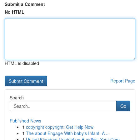
Submit a Comment
No HTML
HTML is disabled
Report Page
Search
Go
Published News
1
copyright copyright: Get Help Now
1
The about Engage With baby's Infant: A ...
1
United Kingdom Liquidation Bundles: Your Com...