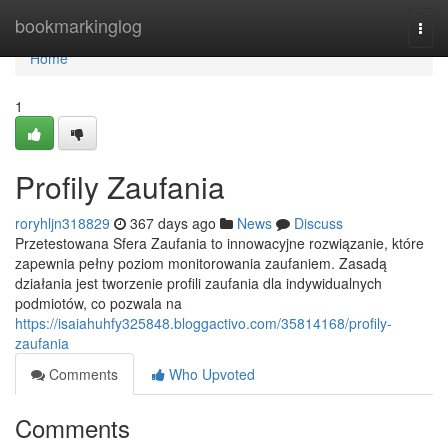
Home
bookmarkinglog
Togg
navi
Home
1
Profily Zaufania
roryhljn318829
367 days ago
News
Discuss
Przetestowana Sfera Zaufania to innowacyjne rozwiązanie, które
zapewnia pełny poziom monitorowania zaufaniem. Zasadą
działania jest tworzenie profili zaufania dla indywidualnych
podmiotów, co pozwala na
https://isaiahuhfy325848.bloggactivo.com/35814168/profily-
zaufania
Comments
Who Upvoted
Comments