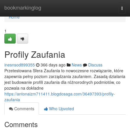
Home
bookmarkinglog
Togg
navi
Home
1
Profily Zaufania
inesnsod899355
366 days ago
News
Discuss
Przetestowana Sfera Zaufania to nowoczesne rozwiązanie, które
zapewnia pełny poziom zarządzania zaufaniem. Zasadą działania
jest budowanie profili zaufania dla różnorodnych podmiotów, co
pozwala na dokładne
https://antonaizm711411.blogdosaga.com/36497393/profily-
zaufania
Comments
Who Upvoted
Comments