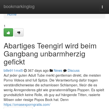
Home
bookmarkinglog
Togg
navi
Home
1
Abartiges Teengirl wird beim
Gangbang unbarmherzig
gefickt
bille911mxi5
367 days ago
News
Discuss
Auf jeder guten Adult Tube merkt gentleman direkt, die meisten
Porno Videos sind full Spitze. Die Verantwortung dafür tragen
verständlicherweise die schamlosen Schlampen, fileür die es
wenig Anregenderes gibt wie granatenmäßiges Poppen. Es spielt
grundsätzlich keine Rolle, ob guy auf hängende Titten, rasierte
Mösen oder riesige Popos Bock hat. Denn
https://omasexporngratis.com/