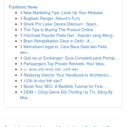
Published News
1
New Marketing Tips: Level Up Your Release
1
Bugbear Ranger: Nature's Fury
1
Shark Pro Laser Device Discount : Speci...
1
The Tips to Buying The Product Online
1
Informasi Populer Pada Hari : Kejutan yang Meng...
1
Brain Rehabilitation Clinic in Delhi : A ...
1
Memahami togel.to: Cara Baca Data dan Paito
den...
1
Qué es un Exchanger: Guía Completa para Princip...
1
Pampanga's Top Private Retreats: Your Idea...
1
৯০ বছরের গুনাহ মাফের দোয়া: এখনই করুন
1
Realizing Visions: Your Handbook to Architectur...
1
123b là như thế nào?
1
Boost Your SEO: A Backlink Tutorial for First...
1
DE88 – Cổng Game Đổi Thưởng Uy Tín, Đăng Ký
Nha...