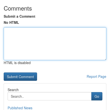
Comments
Submit a Comment
No HTML
HTML is disabled
Report Page
Search
Go
Published News