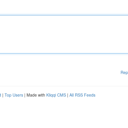
Rep
d
|
Top Users
| Made with
Kliqqi CMS
|
All RSS Feeds