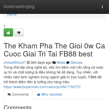
Home
bookmarkinglog
Togg
navi
Home
1
The Kham Pha The Gioi 0w Ca
Cuoc Giai Tri Tai FB88 best
chrisc680zzd7
365 days ago
News
Discuss
Trong thời đại công nghệ số, việc tìm kiếm một nền tảng cá cược
uy tín và chất lượng là điều không hề dễ dàng. Tuy nhiên, với
nhiều năm kinh nghiệm trong ngành giải trí trực tuyến, FB88 đã
trở thành điểm đến lý tưởng cho hàng triệu
https://www.looperman.com/users/profile/7762737
Comments
Who Upvoted
Comments