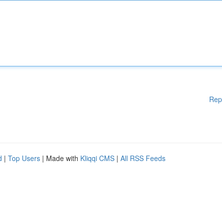
Rep
d
|
Top Users
| Made with
Kliqqi CMS
|
All RSS Feeds