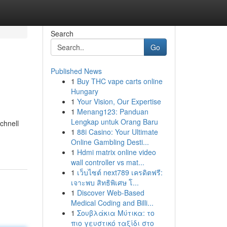
Search
Go
Published News
1
Buy THC vape carts online
Hungary
1
Your Vision, Our Expertise
1
Menang123: Panduan
Lengkap untuk Orang Baru
chnell
1
88i Casino: Your Ultimate
Online Gambling Desti...
1
Hdmi matrix online video
wall controller vs mat...
1
เว็บไซต์ next789 เครดิตฟรี:
เจาะพบ สิทธิพิเศษ โ...
1
Discover Web-Based
Medical Coding and Billi...
1
Σουβλάκια Μύτικα: το
πιο γευστικό ταξίδι στο