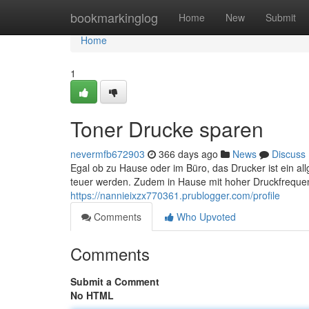
Home
bookmarkinglog
Home
New
Submit
Home
1
Toner Drucke sparen
nevermfb672903
366 days ago
News
Discuss
Egal ob zu Hause oder im Büro, das Drucker ist ein a
teuer werden. Zudem in Hause mit hoher Druckfreque
https://nannieixzx770361.prublogger.com/profile
Comments
Who Upvoted
Comments
Submit a Comment
No HTML