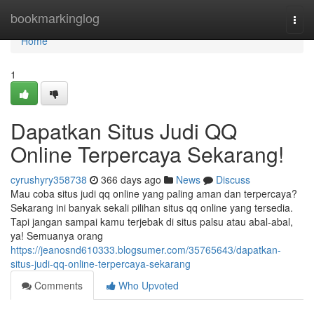
Home
bookmarkinglog
Togg
navi
Home
1
Dapatkan Situs Judi QQ
Online Terpercaya Sekarang!
cyrushyry358738
366 days ago
News
Discuss
Mau coba situs judi qq online yang paling aman dan terpercaya?
Sekarang ini banyak sekali pilihan situs qq online yang tersedia.
Tapi jangan sampai kamu terjebak di situs palsu atau abal-abal,
ya! Semuanya orang
https://jeanosnd610333.blogsumer.com/35765643/dapatkan-
situs-judi-qq-online-terpercaya-sekarang
Comments
Who Upvoted