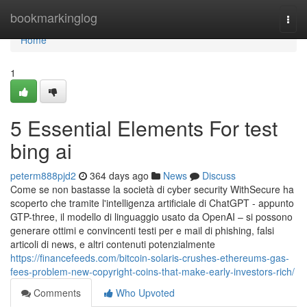
Home
bookmarkinglog
Togg
navi
Home
1
5 Essential Elements For test
bing ai
peterm888pjd2
364 days ago
News
Discuss
Come se non bastasse la società di cyber security WithSecure ha
scoperto che tramite l'intelligenza artificiale di ChatGPT - appunto
GTP-three, il modello di linguaggio usato da OpenAI – si possono
generare ottimi e convincenti testi per e mail di phishing, falsi
articoli di news, e altri contenuti potenzialmente
https://financefeeds.com/bitcoin-solaris-crushes-ethereums-gas-
fees-problem-new-copyright-coins-that-make-early-investors-rich/
Comments
Who Upvoted