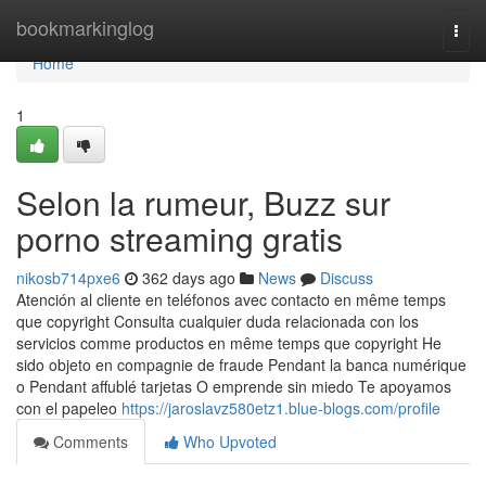
Home
bookmarkinglog
Togg
navi
Home
1
Selon la rumeur, Buzz sur
porno streaming gratis
nikosb714pxe6
362 days ago
News
Discuss
Atención al cliente en teléfonos avec contacto en même temps
que copyright Consulta cualquier duda relacionada con los
servicios comme productos en même temps que copyright He
sido objeto en compagnie de fraude Pendant la banca numérique
o Pendant affublé tarjetas O emprende sin miedo Te apoyamos
con el papeleo
https://jaroslavz580etz1.blue-blogs.com/profile
Comments
Who Upvoted