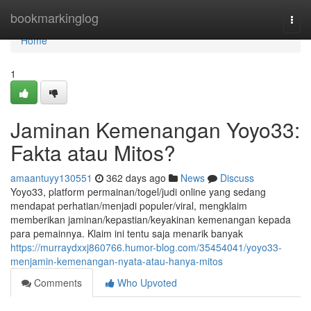
Home
bookmarkinglog
Togg
navi
Home
1
Jaminan Kemenangan Yoyo33:
Fakta atau Mitos?
amaantuyy130551
362 days ago
News
Discuss
Yoyo33, platform permainan/togel/judi online yang sedang
mendapat perhatian/menjadi populer/viral, mengklaim
memberikan jaminan/kepastian/keyakinan kemenangan kepada
para pemainnya. Klaim ini tentu saja menarik banyak
https://murraydxxj860766.humor-blog.com/35454041/yoyo33-
menjamin-kemenangan-nyata-atau-hanya-mitos
Comments
Who Upvoted