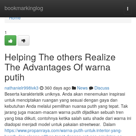
Home
bookmarkinglog
Togg
navi
Home
1
Helping The others Realize
The Advantages Of warna
putih
nathanielr998ivk3
360 days ago
News
Discuss
Beserta karakteristik uniknya. Anda akan menemukan inspirasi
untuk menciptakan ruangan yang sesuai dengan gaya dan
kebutuhan Anda melalui pemilihan nuansa putih yang tepat. Tak
jarang juga macam-macam warna putih dijadikan sebuah tren
yang bisa diikuti, contohnya ketika salah satu shade dari warna ini
diadopsi menjadi model untuk pakaian streetwear. Dalam
https://www.propanraya.com/warna-putih-untuk-interior-yang-