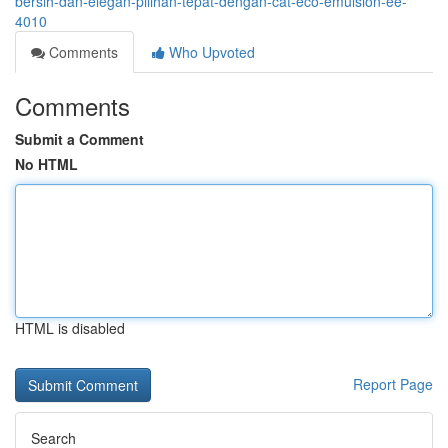
bersih-dan-elegan-pilihan-tepat-dengan-cat-eco-emulsion-ee-
4010
Comments
Who Upvoted
Comments
Submit a Comment
No HTML
HTML is disabled
Report Page
Search