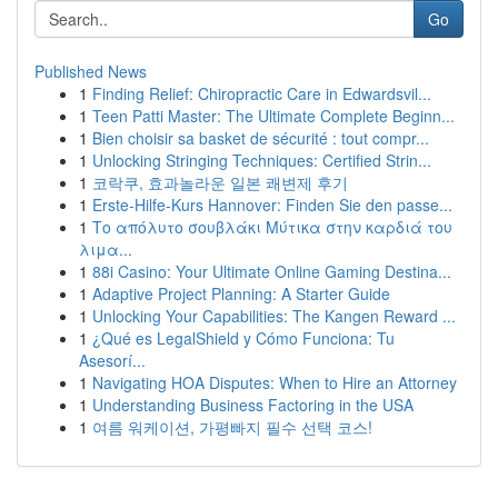
Go
Published News
1
Finding Relief: Chiropractic Care in Edwardsvil...
1
Teen Patti Master: The Ultimate Complete Beginn...
1
Bien choisir sa basket de sécurité : tout compr...
1
Unlocking Stringing Techniques: Certified Strin...
1
코락쿠, 효과놀라운 일본 쾌변제 후기
1
Erste-Hilfe-Kurs Hannover: Finden Sie den passe...
1
Το απόλυτο σουβλάκι Μύτικα στην καρδιά του
λιμα...
1
88i Casino: Your Ultimate Online Gaming Destina...
1
Adaptive Project Planning: A Starter Guide
1
Unlocking Your Capabilities: The Kangen Reward ...
1
¿Qué es LegalShield y Cómo Funciona: Tu
Asesorí...
1
Navigating HOA Disputes: When to Hire an Attorney
1
Understanding Business Factoring in the USA
1
여름 워케이션, 가평빠지 필수 선택 코스!