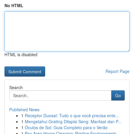
No HTML
HTML is disabled
Report Page
Search
Go
Published News
1
Receptor Duosat: Tudo o que você precisa ente...
1
Mengetahui Grating Dilapisi Seng: Manfaat dan P...
1
Óculos de Sol: Guia Completo para o Verão
1
Bay Area Home Cleaning: Pristine Environments