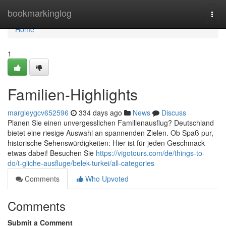
Home
bookmarkinglog
Togg
navi
Home
1
Familien-Highlights
margieygcv652596
334 days ago
News
Discuss
Planen Sie einen unvergesslichen Familienausflug? Deutschland
bietet eine riesige Auswahl an spannenden Zielen. Ob Spaß pur,
historische Sehenswürdigkeiten: Hier ist für jeden Geschmack
etwas dabei! Besuchen Sie
https://vigotours.com/de/things-to-
do/t-gliche-ausfluge/belek-turkei/all-categories
Comments
Who Upvoted
Comments
Submit a Comment