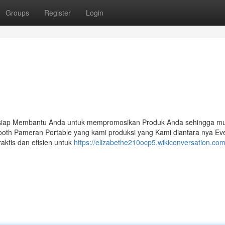
Groups
Register
Login
 siap Membantu Anda untuk mempromosikan Produk Anda sehingga mu
ooth Pameran Portable yang kami produksi yang Kami diantara nya Ev
aktis dan efisien untuk
https://elizabethe210ocp5.wikiconversation.co