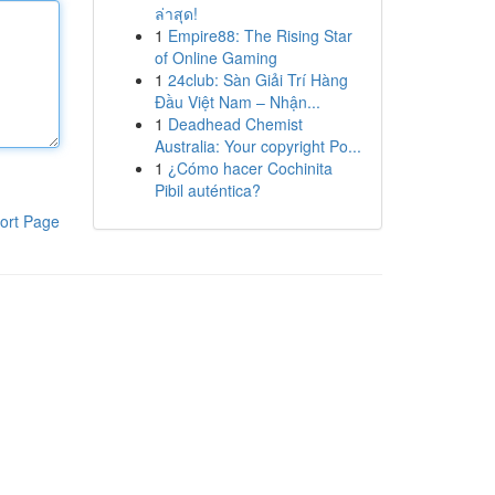
ล่าสุด!
1
Empire88: The Rising Star
of Online Gaming
1
24club: Sàn Giải Trí Hàng
Đầu Việt Nam – Nhận...
1
Deadhead Chemist
Australia: Your copyright Po...
1
¿Cómo hacer Cochinita
Pibil auténtica?
ort Page