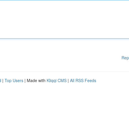
Rep
d
|
Top Users
| Made with
Kliqqi CMS
|
All RSS Feeds