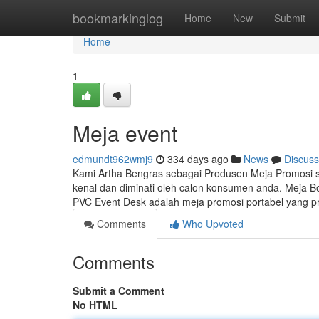
Home
bookmarkinglog
Home
New
Submit
Home
1
Meja event
edmundt962wmj9
334 days ago
News
Discuss
Kami Artha Bengras sebagai Produsen Meja Promosi
kenal dan diminati oleh calon konsumen anda. Meja B
PVC Event Desk adalah meja promosi portabel yang pr
Comments
Who Upvoted
Comments
Submit a Comment
No HTML