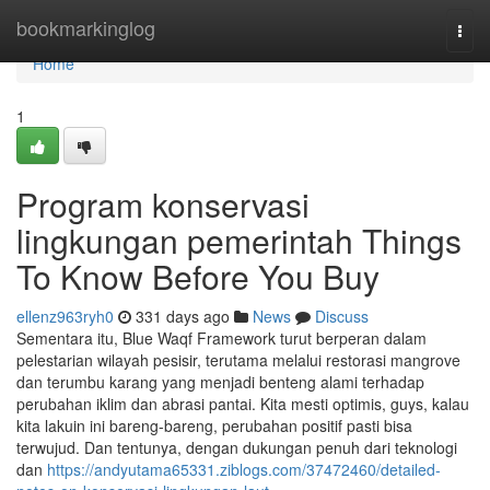
Home
bookmarkinglog
Togg
navi
Home
1
Program konservasi
lingkungan pemerintah Things
To Know Before You Buy
ellenz963ryh0
331 days ago
News
Discuss
Sementara itu, Blue Waqf Framework turut berperan dalam
pelestarian wilayah pesisir, terutama melalui restorasi mangrove
dan terumbu karang yang menjadi benteng alami terhadap
perubahan iklim dan abrasi pantai. Kita mesti optimis, guys, kalau
kita lakuin ini bareng-bareng, perubahan positif pasti bisa
terwujud. Dan tentunya, dengan dukungan penuh dari teknologi
dan
https://andyutama65331.ziblogs.com/37472460/detailed-