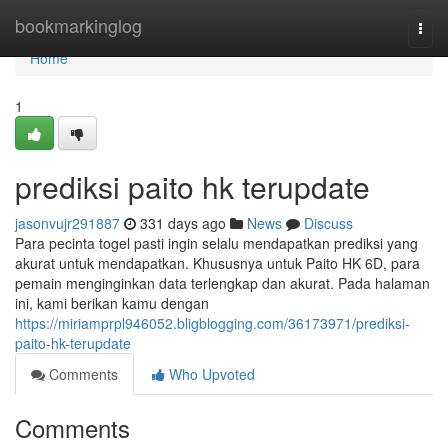
Home
bookmarkinglog
Togg
navi
Home
1
prediksi paito hk terupdate
jasonvujr291887
331 days ago
News
Discuss
Para pecinta togel pasti ingin selalu mendapatkan prediksi yang
akurat untuk mendapatkan. Khususnya untuk Paito HK 6D, para
pemain menginginkan data terlengkap dan akurat. Pada halaman
ini, kami berikan kamu dengan
https://miriamprpl946052.bligblogging.com/36173971/prediksi-
paito-hk-terupdate
Comments
Who Upvoted
Comments