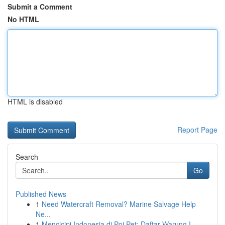
Submit a Comment
No HTML
HTML is disabled
Report Page
Search
Go
Published News
1
Need Watercraft Removal? Marine Salvage Help
Ne...
1
Mencicipi Indonesia di Poi Pet: Daftar Warung I...