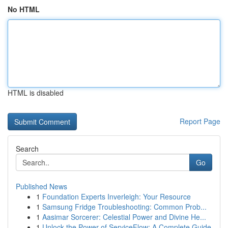
No HTML
HTML is disabled
Report Page
Search
Go
Published News
1
Foundation Experts Inverleigh: Your Resource
1
Samsung Fridge Troubleshooting: Common Prob...
1
Aasimar Sorcerer: Celestial Power and Divine He...
1
Unlock the Power of ServiceFlow: A Complete Guide