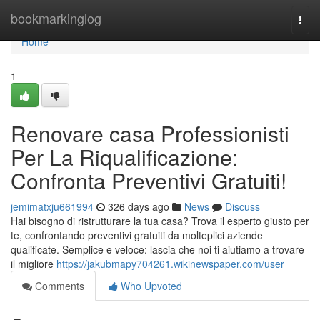
Home
bookmarkinglog
Togg
navi
Home
1
Renovare casa Professionisti
Per La Riqualificazione:
Confronta Preventivi Gratuiti!
jemimatxju661994
326 days ago
News
Discuss
Hai bisogno di ristrutturare la tua casa? Trova il esperto giusto per
te, confrontando preventivi gratuiti da molteplici aziende
qualificate. Semplice e veloce: lascia che noi ti aiutiamo a trovare
il migliore
https://jakubmapy704261.wikinewspaper.com/user
Comments
Who Upvoted