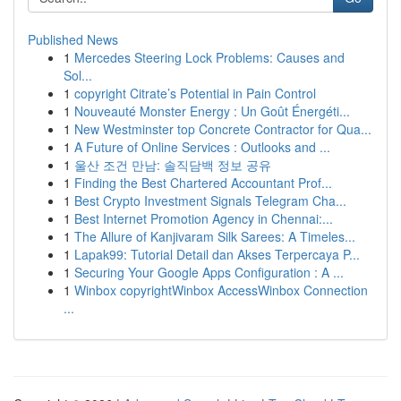
Published News
1
Mercedes Steering Lock Problems: Causes and
Sol...
1
copyright Citrate’s Potential in Pain Control
1
Nouveauté Monster Energy : Un Goût Énergéti...
1
New Westminster top Concrete Contractor for Qua...
1
A Future of Online Services : Outlooks and ...
1
울산 조건 만남: 솔직담백 정보 공유
1
Finding the Best Chartered Accountant Prof...
1
Best Crypto Investment Signals Telegram Cha...
1
Best Internet Promotion Agency in Chennai:...
1
The Allure of Kanjivaram Silk Sarees: A Timeles...
1
Lapak99: Tutorial Detail dan Akses Terpercaya P...
1
Securing Your Google Apps Configuration : A ...
1
Winbox copyrightWinbox AccessWinbox Connection
...