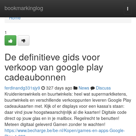
Home
bookmarkinglog
Togg
navi
Home
1
De definitieve gids voor
verkoop van google play
cadeaubonnen
ferdinandg331sjy9
327 days ago
News
Discuss
Kruidenierswinkels en buurtwinkels: heel wat supermarktketens,
buurtwinkels en verschillende verkooppunten leveren Google Play
cadeaukaarten met. Kijk of er displays voor een kassa's staan:
daar vind jouw hoogstwaarschijnlijk al die kaarten! Digitale code
direct op jouw glas en in je mailbox. Regelrecht te benutten!
Meteen digitaal geleverd Gamen zonder te wachten!
https://www.becharge.be/be-nl/Kopen/games-en-apps-Google-