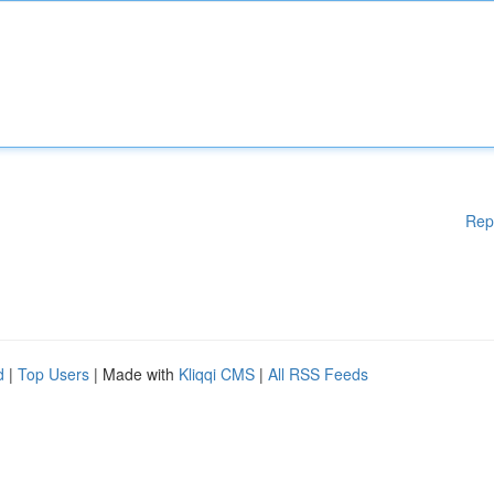
Rep
d
|
Top Users
| Made with
Kliqqi CMS
|
All RSS Feeds