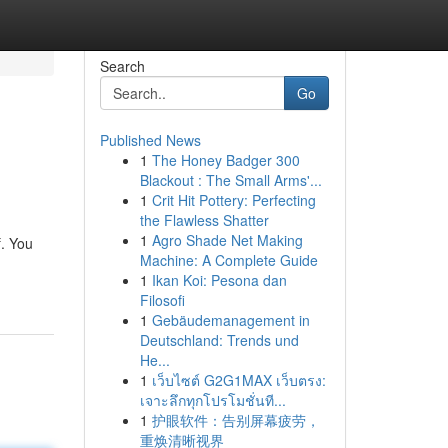
Search
Go
Published News
1
The Honey Badger 300
Blackout : The Small Arms'...
1
Crit Hit Pottery: Perfecting
the Flawless Shatter
1
Agro Shade Net Making
f. You
Machine: A Complete Guide
1
Ikan Koi: Pesona dan
Filosofi
1
Gebäudemanagement in
Deutschland: Trends und
He...
1
เว็บไซต์ G2G1MAX เว็บตรง:
เจาะลึกทุกโปรโมชั่นที...
1
护眼软件：告别屏幕疲劳，
重焕清晰视界