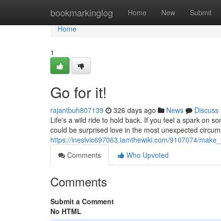
Home
bookmarkinglog
Home
New
Submit
Home
1
Go for it!
rajantbuh807139
326 days ago
News
Discuss
Life's a wild ride to hold back. If you feel a spark on s
could be surprised love in the most unexpected circum
https://ineslvic697063.iamthewiki.com/9107074/mak
Comments
Who Upvoted
Comments
Submit a Comment
No HTML