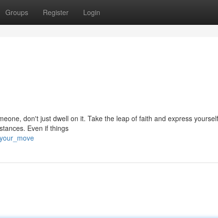
Groups
Register
Login
omeone, don't just dwell on it. Take the leap of faith and express yoursel
stances. Even if things
e_your_move